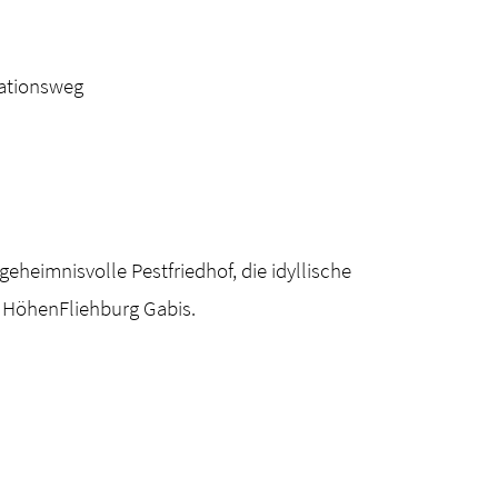
tationsweg
geheimnisvolle Pestfriedhof, die idyllische
n HöhenFliehburg Gabis.