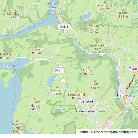
Leaflet
| ©
OpenStreetMap contributors