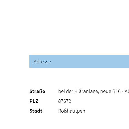
Adresse
Straße
bei der Kläranlage, neue B16 - A
PLZ
87672
Stadt
Roßhautpen