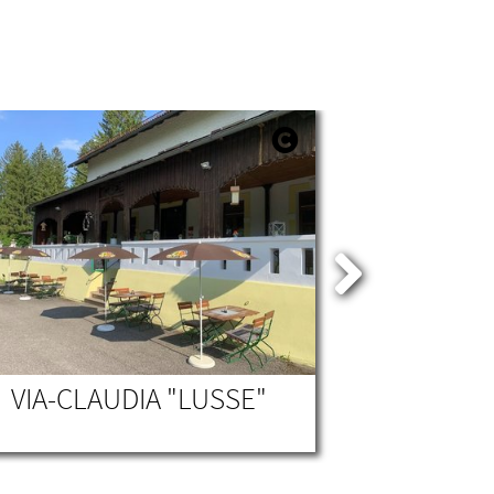
VIA-CLAUDIA "LUSSE"
BAD KIS
TA