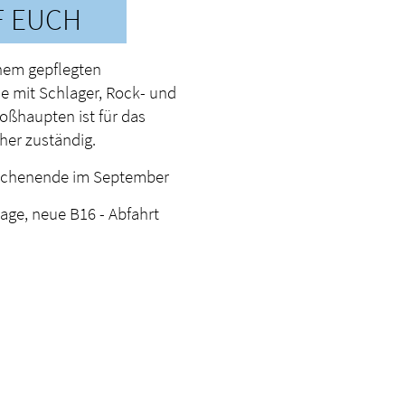
F EUCH
inem gepflegten
 mit Schlager, Rock- und
oßhaupten ist für das
her zuständig.
Wochenende im September
lage, neue B16 - Abfahrt