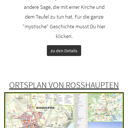
und allerlei Wissenswertes zu den
irche und
Anlage,
Roßhauptener Caspar Tieffenbrucker,
die ganze
Spielgolf
Johann Jakob Herkommer & Roman
t Du hier
der Kurpa
Anton Boos.
die 
zu den Details
ORTSPLAN VON ROSSHAUPTEN