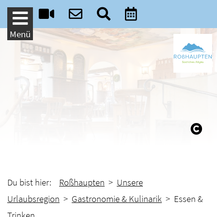
Weiter zum Inhalt
Menü
Du bist hier:
Roßhaupten
>
Unsere
Urlaubsregion
>
Gastronomie & Kulinarik
> Essen &
Trinken