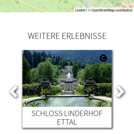
Leaflet
| ©
OpenStreetMap contributors
WEITERE ERLEBNISSE
SCHLOSS LINDERHOF
WA
ETTAL
BA