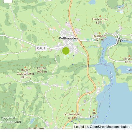
Leaflet
| ©
OpenStreetMap contributors