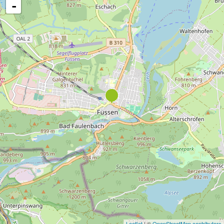
-
Leaflet
| ©
OpenStreetMap contributors