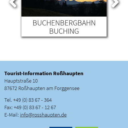
AM
BUCHENBERGBAHN
P
BUCHING
HE
Tourist-Information Roßhaupten
Hauptstraße 10
87672 Roßhaupten am Forggensee
Tel. +49 (0) 83 67 - 364
Fax: +49 (0) 83 67 - 12 67
E-Mail:
info
@
rosshaupten
.
de