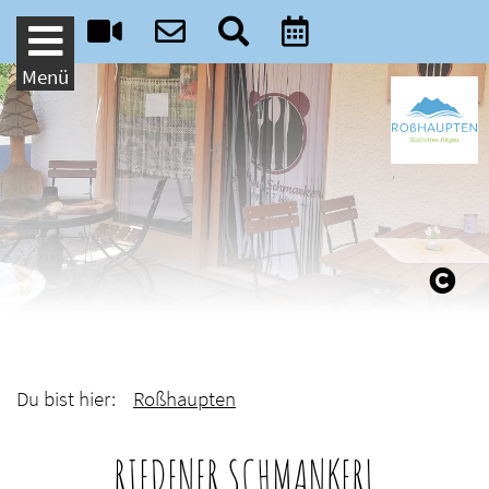
Weiter zum Inhalt
Menü
Du bist hier:
Roßhaupten
RIEDENER SCHMANKERL