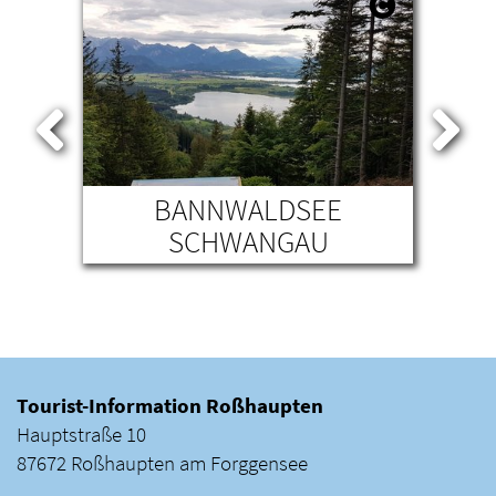
ATZ
BANNWALDSEE
SCHWANGAU
WO
Tourist-Information Roßhaupten
Hauptstraße 10
87672 Roßhaupten am Forggensee