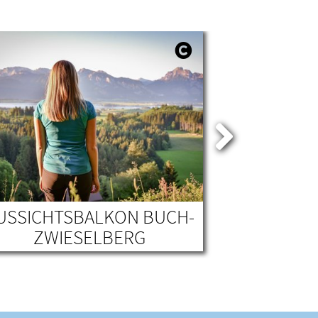
USSICHTSBALKON BUCH-
F
ZWIESELBERG