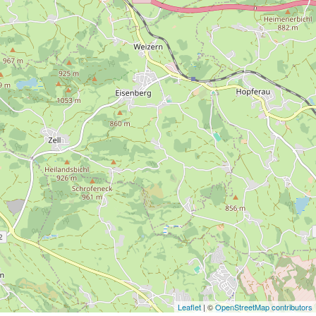
Leaflet
| ©
OpenStreetMap contributors