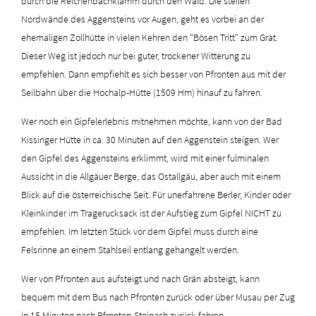
durch die Reichenbachklamm durch den Wald. Die steilen
Nordwände des Aggensteins vor Augen, geht es vorbei an der
ehemaligen Zollhütte in vielen Kehren den "Bösen Tritt" zum Grat.
Dieser Weg ist jedoch nur bei guter, trockener Witterung zu
empfehlen. Dann empfiehlt es sich besser von Pfronten aus mit der
Seilbahn über die Hochalp-Hütte (1509 Hm) hinauf zu fahren.
Wer noch ein Gipfelerlebnis mitnehmen möchte, kann von der Bad
Kissinger Hütte in ca. 30 Minuten auf den Aggenstein steigen. Wer
den Gipfel des Aggensteins erklimmt, wird mit einer fulminalen
Aussicht in die Allgäuer Berge, das Ostallgäu, aber auch mit einem
Blick auf die österreichische Seit. Für unerfahrene Berler, Kinder oder
Kleinkinder im Tragerucksack ist der Aufstieg zum Gipfel NICHT zu
empfehlen. Im letzten Stück vor dem Gipfel muss durch eine
Felsrinne an einem Stahlseil entlang gehangelt werden.
Wer von Pfronten aus aufsteigt und nach Grän absteigt, kann
bequem mit dem Bus nach Pfronten zurück oder über Musau per Zug
in 15 Minuten nach Pfronten-Steinach zurück fahren.