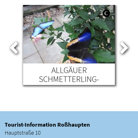
ALLGÄUER
3D
U
SCHMETTERLING-
T
ERLEBNISWELT
A
PFRONTEN
Tourist-Information Roßhaupten
Hauptstraße 10