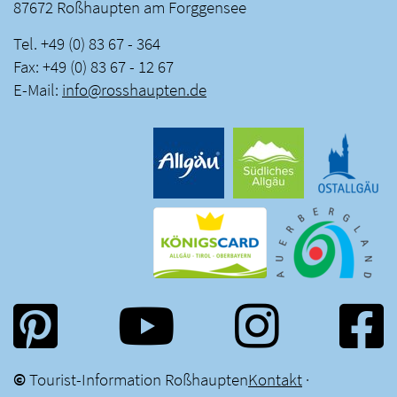
87672 Roßhaupten am Forggensee
Tel. +49 (0) 83 67 - 364
Fax: +49 (0) 83 67 - 12 67
E-Mail:
info
@
rosshaupten
.
de
©
Tourist-Information Roßhaupten
Kontakt
·