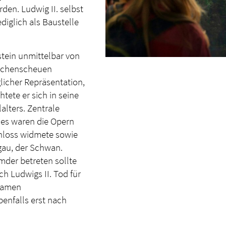
den. Ludwig II. selbst
diglich als Baustelle
tein unmittelbar von
schenscheuen
licher Repräsentation,
tete er sich in seine
alters. Zentrale
sses waren die Opern
chloss widmete sowie
au, der Schwan.
emder betreten sollte
h Ludwigs II. Tod für
Namen
enfalls erst nach