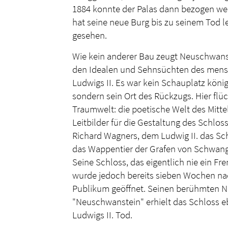
1884 konnte der Palas dann bezogen wer
hat seine neue Burg bis zu seinem Tod le
gesehen.
Wie kein anderer Bau zeugt Neuschwans
den Idealen und Sehnsüchten des men
Ludwigs II. Es war kein Schauplatz könig
sondern sein Ort des Rückzugs. Hier flüch
Traumwelt: die poetische Welt des Mittel
Leitbilder für die Gestaltung des Schlo
Richard Wagners, dem Ludwig II. das S
das Wappentier der Grafen von Schwang
Seine Schloss, das eigentlich nie ein Fr
wurde jedoch bereits sieben Wochen nac
Publikum geöffnet. Seinen berühmten 
"Neuschwanstein" erhielt das Schloss eb
Ludwigs II. Tod.