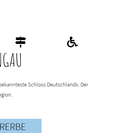
NGAU
 bekannteste Schloss Deutschlands. Der
egion.
RERBE