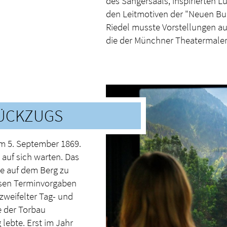
des Sängersaals, inspirierten 
den Leitmotiven der "Neuen Bur
Riedel musste Vorstellungen au
die der Münchner Theatermaler 
RÜCKZUGS
m 5. September 1869.
t auf sich warten. Das
le auf dem Berg zu
losen Terminvorgaben
rzweifelter Tag- und
e der Torbau
g lebte. Erst im Jahr