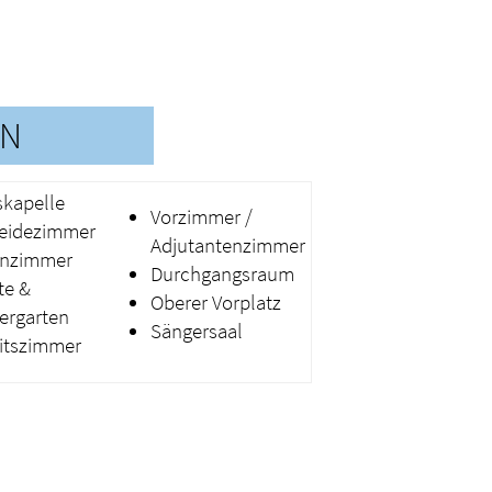
EN
kapelle
Vorzimmer /
eidezimmer
Adjutantenzimmer
nzimmer
Durchgangsraum
te &
Oberer Vorplatz
ergarten
Sängersaal
itszimmer