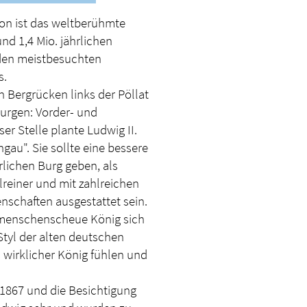
ion ist das weltberühmte
nd 1,4 Mio. jährlichen
den meistbesuchten
s.
 Bergrücken links der Pöllat
Burgen: Vorder- und
r Stelle plante Ludwig II.
au". Sie sollte eine bessere
erlichen Burg geben, als
lreiner und mit zahlreichen
schaften ausgestattet sein.
 menschenscheue König sich
Styl der alten deutschen
s wirklicher König fühlen und
 1867 und die Besichtigung