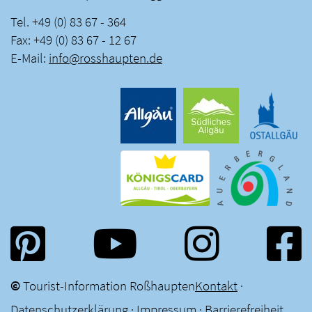
Tel. +49 (0) 83 67 - 364
Fax: +49 (0) 83 67 - 12 67
E-Mail:
info
@
rosshaupten
.
de
©
Tourist-Information Roßhaupten
Kontakt
·
Datenschutzerklärung
·
Impressum
·
Barrierefreiheit