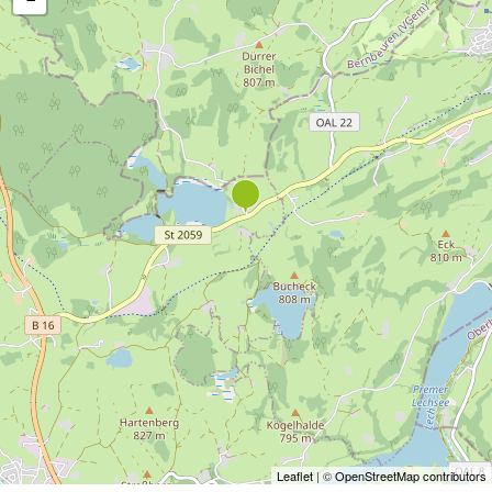
Leaflet
| ©
OpenStreetMap contributors