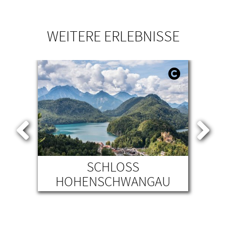
WEITERE ERLEBNISSE
 1.
SCHLOSS
WI
HOHENSCHWANGAU
SCHWANGAU