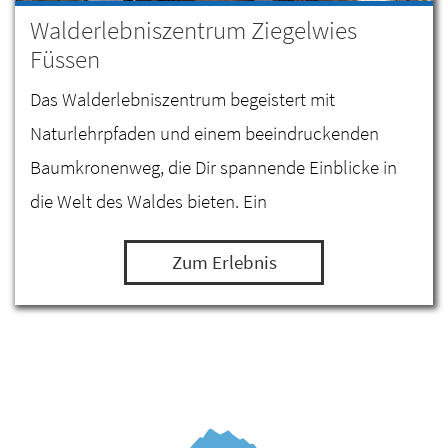
Walderlebniszentrum Ziegelwies
Füssen
Das Walderlebniszentrum begeistert mit
Naturlehrpfaden und einem beeindruckenden
Baumkronenweg, die Dir spannende Einblicke in
die Welt des Waldes bieten. Ein
abwechslungsreicher Spielplatz mit
Zum Erlebnis
Kletterelementen, Schaukeln und weiteren
Attraktionen…