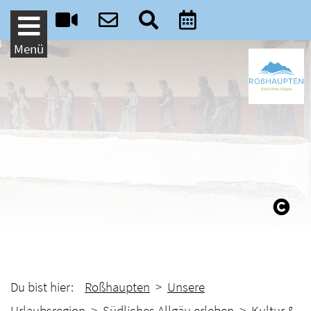
Weiter zum Inhalt
Menü
Du bist hier:
Roßhaupten
>
Unsere
Urlaubsregion
>
Südliches Allgäu erleben
>
Kultur &