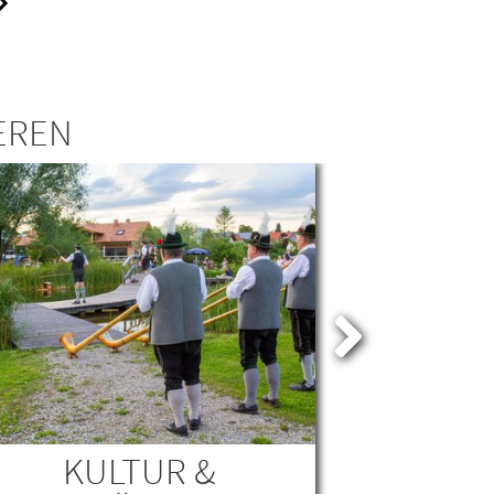
EREN
KULTUR &
GAST