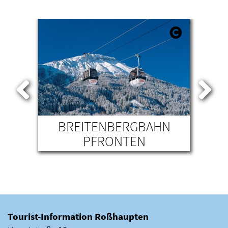
D
BREITENBERGBAHN
VI
H
PFRONTEN
Tourist-Information Roßhaupten