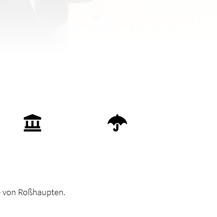
S
e von Roßhaupten.