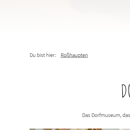
Du bist hier:
Roßhaupten
D
Das Dorfmuseum, das 