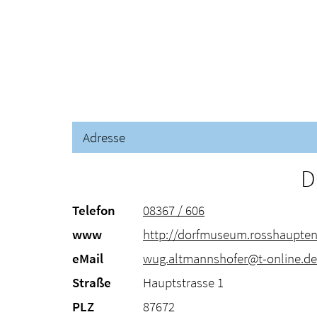
Adresse
D
Telefon
08367 / 606
www
http://dorfmuseum.rosshaupten
eMail
wug.altmannshofer@t-online.de
Straße
Hauptstrasse 1
PLZ
87672