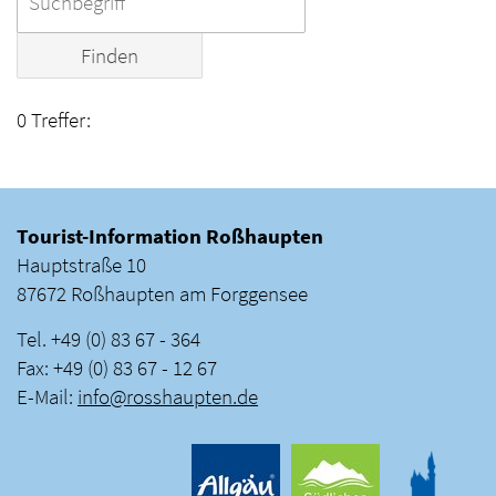
0 Treffer:
Tourist-Information Roßhaupten
Hauptstraße 10
87672 Roßhaupten am Forggensee
Tel. +49 (0) 83 67 - 364
Fax: +49 (0) 83 67 - 12 67
E-Mail:
info
@
rosshaupten
.
de