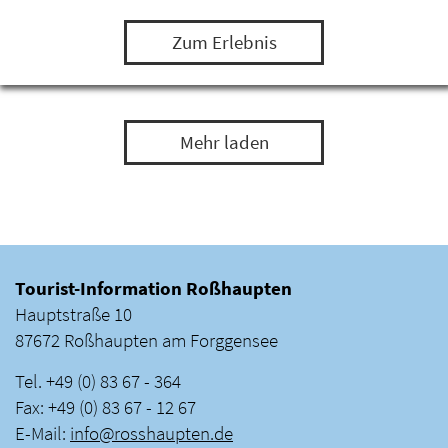
einem Leguan, Bartagamen und Minipapageien…
Zum Erlebnis
Mehr laden
Tourist-Information Roßhaupten
Hauptstraße 10
87672 Roßhaupten am Forggensee
Tel. +49 (0) 83 67 - 364
Fax: +49 (0) 83 67 - 12 67
E-Mail:
info
@
rosshaupten
.
de